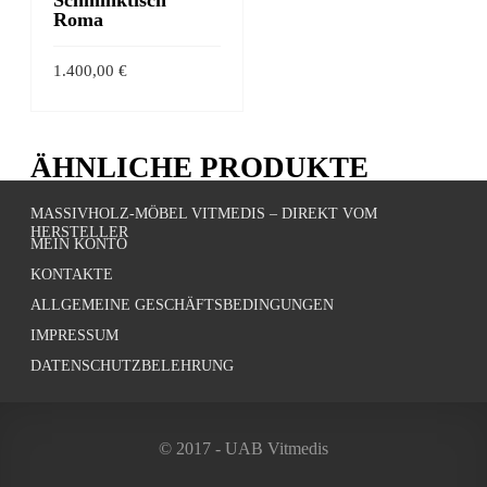
auf
auf
Roma
der
der
1.400,00
€
Produktseite
Produk
Dieses
gewählt
gewähl
AUSFÜHRUNG
Produkt
werden
werde
WÄHLEN
ÄHNLICHE PRODUKTE
weist
mehrere
MASSIVHOLZ-MÖBEL VITMEDIS – DIREKT VOM
Varianten
HERSTELLER
MEIN KONTO
auf.
KONTAKTE
Die
ALLGEMEINE GESCHÄFTSBEDINGUNGEN
Optionen
IMPRESSUM
können
DATENSCHUTZBELEHRUNG
auf
der
Produktseite
© 2017 - UAB Vitmedis
gewählt