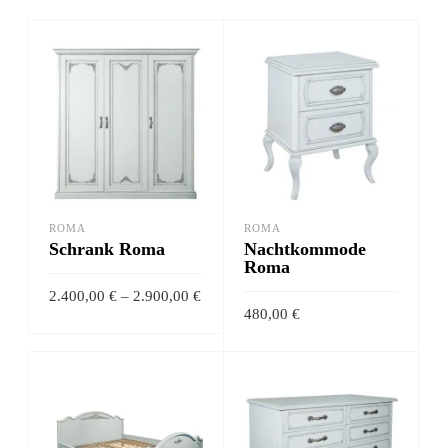
ROMA
ROMA
Schrank Roma
Nachtkommode
Roma
Preisspanne:
2.400,00
€
–
2.900,00
€
2.400,00 €
480,00
€
bis
Dieses
2.900,00 €
AUSFÜHRUNG
Dieses
AUSFÜHRUNG
Produkt
WÄHLEN
Produk
weist
WÄHLEN
weist
mehrere
mehrer
Varianten