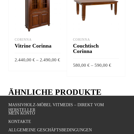
CORINNA
CORINNA
Vitrine Corinna
Couchtisch
Corinna
Preisspanne:
2.440,00
€
–
2.490,00
€
2.440,00 €
Preisspanne
580,00
€
–
590,00
€
bis
580,00 €
Dieses
2.490,00 €
AUSFÜHRUNG
bis
Dieses
590,00 €
AUSFÜHRUNG
Produkt
WÄHLEN
Produk
weist
WÄHLEN
ÄHNLICHE PRODUKTE
weist
mehrere
mehrer
Varianten
MASSIVHOLZ-MÖBEL VITMEDIS – DIREKT VOM
Varian
HERSTELLER
auf.
MEIN KONTO
auf.
Die
KONTAKTE
Die
Optionen
ALLGEMEINE GESCHÄFTSBEDINGUNGEN
Option